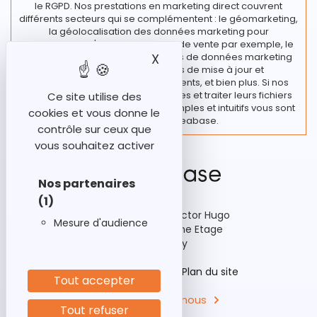
le RGPD. Nos prestations en marketing direct couvrent
différents secteurs qui se complémentent : le géomarketing,
la géolocalisation des données marketing pour
l’implantation d'un nouveau point de vente par exemple, le
traitement de vos fichiers et bases de données marketing
X
Masquer le bandeau des
regroupant diverses actions de mise à jour et
enrichissement de vos fichiers clients, et bien plus. Si nos
clients souhaitent rester autonomes et traiter leurs fichiers
Ce site utilise des
en interne, des outils marketing simples et intuitifs vous sont
cookies et vous donne le
proposés chez Ideabase.
contrôle sur ceux que
vous souhaitez activer
Nos partenaires
(1)
92-98 Boulevard Victor Hugo
Mesure d'audience
Bâtiment A3, 15ème Etage
92110 Clichy
Historique
Aides
Plan du site
Tout accepter
Contactez-nous
Tout refuser