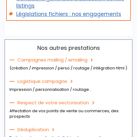
Le nom de l'établissement
listings
L'adresse postale complète
L'adresse postale complète
Législations fichiers : nos engagements
Télécharger l'extrait du fichier
Le téléphone (standard), le fax, l'email
Télécharger l'extrait du fichier
Nos autres prestations
Campagnes mailing / emailing
(création / impression / perso / routage / intégration html )
Logistique campagne
Impression / personnalisation / routage...
Respect de votre sectorisation
Affectation de vos points de vente ou commerces, des
prospects
Déduplication