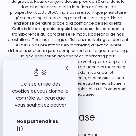
du groupe. Nous exerçons depuis près de 30 ans, dans le
domaine de la vente et la location de fichiers de
prospection BtoB / BtoC, mais aussi en tant que prestataire
géomarketing et marketing direct au sens large. Notre
entreprise perdure grâce à la confiance de ses clients.
Cette fidélité s’appuie depuis toujours, sur le sérieux et la
transparence qui caractérise le modus operandi de nos
prestations. Tous nos listings et fichiers marketing respectent
le RGPD. Nos prestations en marketing direct couvrent
différents secteurs qui se complémentent : le géomarketing,
la géolocalisation des données marketing pour
l’implantation d'un nouveau point de vente par exemple, le
traitement de vos fichiers et bases de données marketing
X
Masquer le bandeau des
regroupant diverses actions de mise à jour et
enrichissement de vos fichiers clients, et bien plus. Si nos
clients souhaitent rester autonomes et traiter leurs fichiers
Ce site utilise des
en interne, des outils marketing simples et intuitifs vous sont
cookies et vous donne le
proposés chez Ideabase.
contrôle sur ceux que
vous souhaitez activer
Nos partenaires
(1)
92-98 Boulevard Victor Hugo