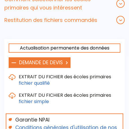
primaires qui vous intéressent
Restitution des fichiers commandés
Actualisation permanente des données
DEMANDE DE DEVIS
EXTRAIT DU FICHIER des écoles primaires
fichier qualifié
EXTRAIT DU FICHIER des écoles primaires
fichier simple
Les critères de sélection / de livraison sont :
Le nom de l'établissement
Le nom d'un ou plusieurs contacts nominatifs
Garantie NPAI
Les critères de sélection / de livraison sont :
(chef d'établissement, enseignants…)
Conditions générales d'utilisation de nos