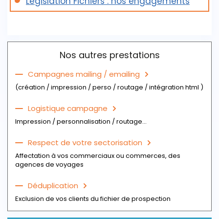
Législation Fichiers : nos engagements
- Le statut juridique
- L'adresse, le téléphone, le fax, l'email
- L'année de création
Télécharger votre échantillon de fichier
- L'effectif
Télécharger l'extrait du fichier
Nos autres prestations
Campagnes mailing / emailing
(création / impression / perso / routage / intégration html )
Logistique campagne
Impression / personnalisation / routage...
Respect de votre sectorisation
Affectation à vos commerciaux ou commerces, des
agences de voyages
Déduplication
Exclusion de vos clients du fichier de prospection