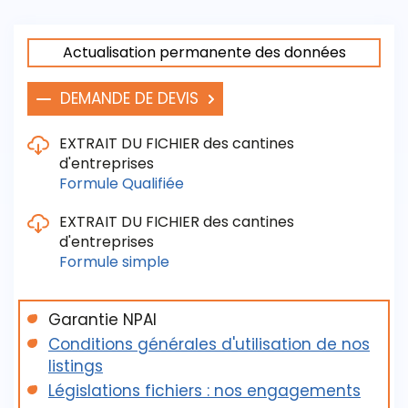
Actualisation permanente des données
DEMANDE DE DEVIS
EXTRAIT DU FICHIER des cantines
d'entreprises
Formule Qualifiée
EXTRAIT DU FICHIER des cantines
d'entreprises
Les critères de sélection / de livraison sont :
Formule simple
- La raison sociale / Le Siret
- Le nom des principaux directeurs / responsables
Garantie NPAI
- L'adresse, le téléphone, le fax
Les critères de sélection / de livraison sont :
Conditions générales d'utilisation de nos
- Le statut juridique
- La raison sociale
listings
- L'année de création
- L'adresse, le téléphone, le fax, l'email
Législations fichiers : nos engagements
- L'effectif
Télécharger ici votre extrait de fichier