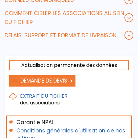
COMMENT CIBLER LES ASSOCIATIONS AU SEIN
DU FICHIER
DELAIS, SUPPORT ET FORMAT DE LIVRAISON
Actualisation permanente des données
DEMANDE DE DEVIS
EXTRAIT DU FICHIER
des associations
Garantie NPAI
Ce fichier contient les coordonnées des
Conditions générales d'utilisation de nos
associations & clubs, avec possibilité de tris sur la