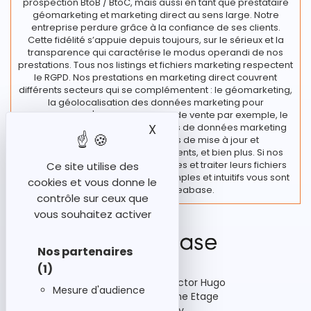
prospection BtoB / BtoC, mais aussi en tant que prestataire
géomarketing et marketing direct au sens large. Notre
entreprise perdure grâce à la confiance de ses clients.
Cette fidélité s’appuie depuis toujours, sur le sérieux et la
transparence qui caractérise le modus operandi de nos
prestations. Tous nos listings et fichiers marketing respectent
le RGPD. Nos prestations en marketing direct couvrent
différents secteurs qui se complémentent : le géomarketing,
la géolocalisation des données marketing pour
l’implantation d'un nouveau point de vente par exemple, le
traitement de vos fichiers et bases de données marketing
X
Masquer le bandeau des
regroupant diverses actions de mise à jour et
enrichissement de vos fichiers clients, et bien plus. Si nos
clients souhaitent rester autonomes et traiter leurs fichiers
Ce site utilise des
en interne, des outils marketing simples et intuitifs vous sont
cookies et vous donne le
proposés chez Ideabase.
contrôle sur ceux que
vous souhaitez activer
Nos partenaires
(1)
92-98 Boulevard Victor Hugo
Mesure d'audience
Bâtiment A3, 15ème Etage
92110 Clichy